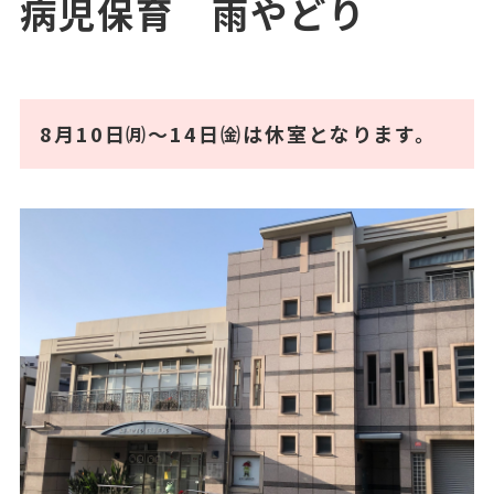
病児保育 雨やどり
8月10日㈪～14日㈮は休室となります。