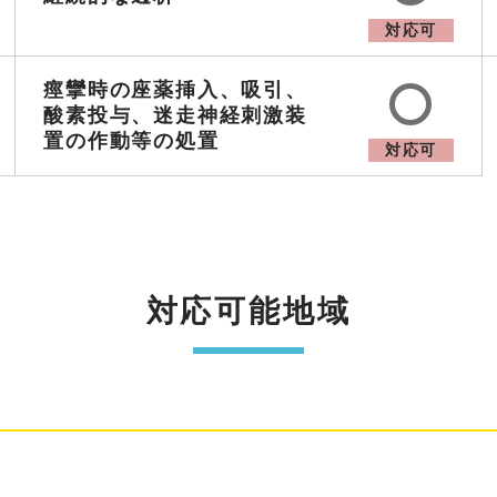
対応可
痙攣時の座薬挿入、吸引、
酸素投与、迷走神経刺激装
置の作動等の処置
対応可
対応可能地域