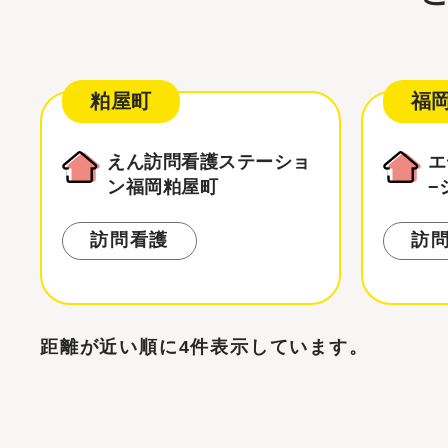
粕屋町
福
えん訪問看護ステーショ
エ
ン福岡粕屋町
−
訪問看護
訪
距離が近い順に4件表示しています。