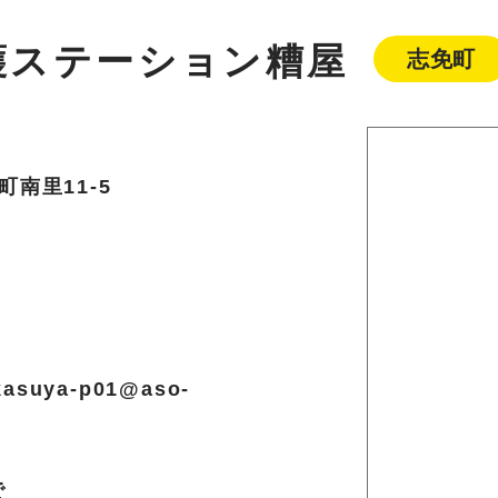
護ステーション糟屋
志免町
南里11-5
asuya-p01@aso-
で