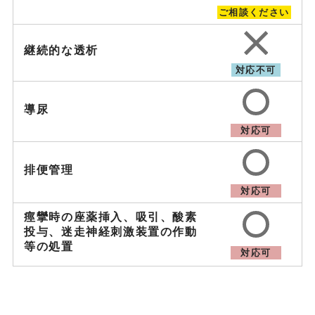
ご相談ください
継続的な透析
対応不可
導尿
対応可
排便管理
対応可
痙攣時の座薬挿入、吸引、
酸素
投与、迷走神経刺激装置の作動
等の処置
対応可