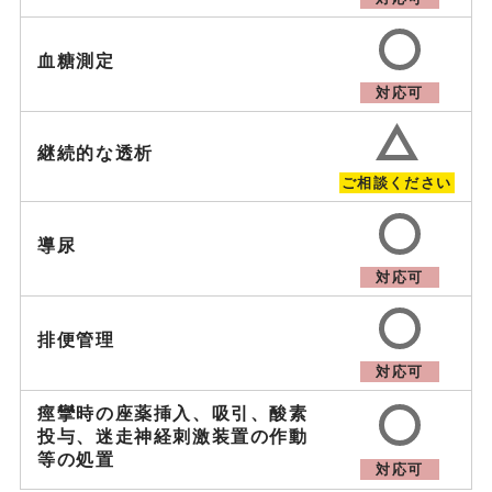
血糖測定
対応可
継続的な透析
ご相談ください
導尿
対応可
排便管理
対応可
痙攣時の座薬挿入、吸引、
酸素
投与、迷走神経刺激装置の作動
等の処置
対応可